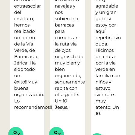
extraescolar
navajas y
agradable
del
nos
y un gran
instituto,
subieron a
guía, si
hemos
barracas
estoy por
realizado
para
aquí
un tramo
comenzar
repetiré sin
de la Vía
la ruta via
duda.
Verde, de
de ojos
Hicimos
Barracas a
negros...todo
una ruta
Jérica. Ha
muy bien y
por la vía
sido todo
bien
verde en
un
organizado,
familia con
éxito!!Muy
seguramente
niños y
buena
repita con
estuvo
organización.
otra gente.
siempre
Lo
Un 10
muy
recomendamos!!
Jesus.
atento. Un
10.