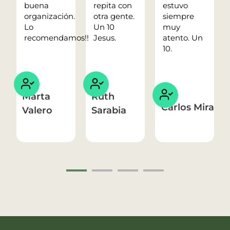
buena
repita con
estuvo
organización.
otra gente.
siempre
Lo
Un 10
muy
recomendamos!!
Jesus.
atento. Un
10.
Marta
Ruth
Carlos Mira
Valero
Sarabia
1
2
3