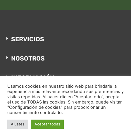
SERVICIOS
NOSOTROS
INFORMACIÓN
Usamos cookies en nuestro sitio web para brindarle la
experiencia más relevante recordando sus preferencias y
visitas repetidas. Al hacer clic en "Aceptar todo", acepta
el uso de TODAS las cookies. Sin embargo, puede visitar
"Configuración de cookies" para proporcionar un
Copyright © 2022. All rights reserved
consentimiento controlado.
+34 606 08 96 96
info@hardacho.com
Ajustes
Aceptar todas